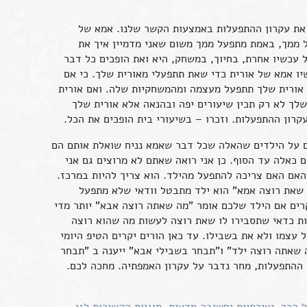
ם את עקרון ההתפעלות באמצעות הקשר שלנו. אמא של
ל ממך, באמת מתפעל ממך משום שאני מדמיין איך את
 עכשיו אחרת, בחיוך, במשחק, היא ואת הופכים כל דבר
יו אמא של אורית כדי שאת תתפעלי מאורית שלך. כי אם
אורית שלך תתפעל מעצמה ומהמשחקיות שלה. ואם אורית
ך לא רק תכין שיעורים יפה ובהנאה אלא אורית שלך
קרון ההתפעלות. וזכרו – בשיעורי בית הופכים את הכל.
 על הילדים שהאלה שכל דבר שאמא נניח שואלת אותם הם
 כאלה עד הסוף. כן אני רואה שאתם לא מרוצים גם אני
האם האם צריכה להתפעל מהילד. הוא צריך להיות במרכז.
 שאת רוצה אמא" הוא ילד מתבטל וודאי שלא מתפעל
יקרים אם הילד שלכם אומר "מה שאתה רוצה אבא" יותר מדי
ות כדאי שתסבירו לו שאת רוצה לעשות מה שהוא רוצה
עצמו ולא את בשבילו. עד כאן הורים יקרים הטיפ היומי
 שאתה רוצה ילד" ו"תבחר בשבילי אבא" ייענה ב "תבחר
 ההתפעלות, מחר נדבר על עקרון האמפתיה. מחכה לכם.