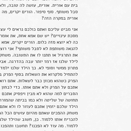
בית עם אורית. אורית, עושה לה טובה, ולא
סבל משותף. סוף סיפור. הורים יקרים, מה
אורית במקרה הזה?
אני מביט עליכם ואתם כולכם נראים לי עצב
מסכת עינויים? יש שם אמא אחת, את אומר
כה לא יוצא מזה כלום. הורים יקרים, אמא 
להנאה משותפת לא לסבל משותף? אני רוצה
את התרגיל או תתנו לו את התשובה. משחק
לילד שלנו אז רמז יותר עבה בהדרגה. אבל 
פתרון ממשי וסופי לא. כך הילד שלנו ילמ
להתחיל מלקרוא את השאלות בסוף הפרק במ
הפרק כשהוא מכוון כבר לשאלות. אתם רוא
אתכם על הפרק ולא אתם אותו. כדי לבחון
הסברים למה שהוא לא מבין ויפסיק אתכם כ
תחושה של שליטה ולא כמו בכיתה שהמורה 
הילד שלכם יזמין אתכם לעזור לו ולא אתם 
משחק ההפכים שאתם מהיום עושים הכל הפו
להכריח אותו ללמוד. כן, חשוב שהילד של
ללמוד. מה עוד לא הפכנו? תחשבו ותהפכו. 