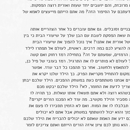
 מרוכזת, והם יושבים יחד שעות ואורית רוצה הפסקות.
 דעתכם על הסיפור הזה? מה אתם הייתם מייעצים לאמא של
ניים וסובלים. גם אתם עוברים כל אחר הצהריים אותה
ת שאת הפסקת לשבת עם הבן שלך על שיעורי הבית כי בין
של אורית את אתנו? איך נוכל להפוך את שיעורי הבית
 להציע לכם כמה דרכים. ראשית, לעולם אל תפתרו לילד
 הרמזים, שמעתם על זה? בתחילה רמז רחוק ואם קשה
לעולם לא פותרים לו את התרגיל. רמז בעובי של פיל כן,
ד להתאמץ ולחשוב. אחר כך תהפכו כל דבר שזז. אפשר
קום להתחיל מקריאת הפרק. כך הילד שלנו יקרא את
ים אנחנו משתתפים כעת במשחק ההפכים. הילד שלכם יבחן
 צריך לדעת את החומר, לא? הילד שלכם יבקש מכם
שהוא רוצה ולא אתם תשאלו אותו שאלות. כך תהיה לו
מסביר והילד מקשיב. מה עוד לא הפכנו הורים יקרים?
תבלבלו לו את המוח. ואם לא הזמין תסבירו לו פעם את
ך והוא יכול להשתתף במשחק אבל אתם לא יכולים
כם ידע את האמת שאתם לא יכולים להכריח את הילד שלכם
הוא נותן לכם ציון איזה הורים הייתם ואתם צריכים לומר