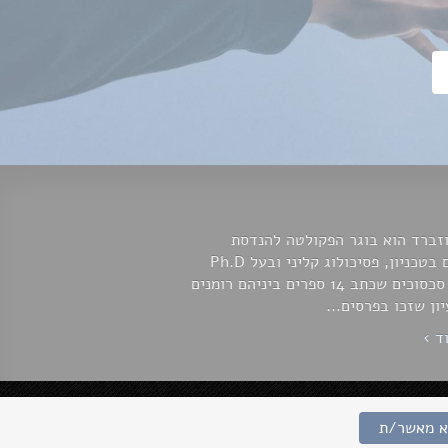
זברד הוא בוגר הפקולטה להנדסת
מחשבים בטכניון, פסיכולוג קליני ובעל Ph.D
ביישוב סכסוכים שכתב 14 ספרים ביניהם רומנים
יון שזכו בפרסים...
ד ›
בניית אתר:
לביא פרצ'יק
א מאשר/ת