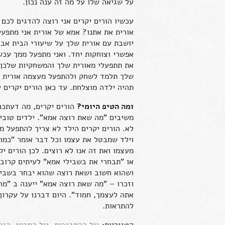
על שגיאה שלו על מה זה ענה נכון.
עכשיו הורים יקרים אני רוצה להדגים לכ
אורית את אתנו? אמא של אורית אני מתפע
יושבת עם אורית שלך על שיעורי הבית אבל
אפשרי וצוחקות יחד. ואני מתפעל ממך עכש
את תתפעלי מאורית שלך והמשחקיות שלכן 
שלך תלמד לשחק ולהתפעל מעצמה אורית של
תהיה ילדה מוצלחת. עד כאן הורים יקרים ע
ומה הטיפ היומי?
הורים יקרים, מה דעתכם
משיבים "מה שאת רוצה אמא". ילדים טובים
לא. הורים יקרים הילד לא צריך להתפעל מ
וילד שמבטל את עצמו וכל דבר אומר "כמו
מעצמו ואת זה אנו לא רוצים. לכן הורים 
או "תבחרי את בשבילי אמא" לעיתים קרוב
ושהוא חשוב ושאת רוצה שהוא יבחר בשביל 
וזכרו – "מה שאת רוצה אמא" ייענה ב "מה
אתה לעצמך, חמוד". היום דברנו על עקרון
להתראות.