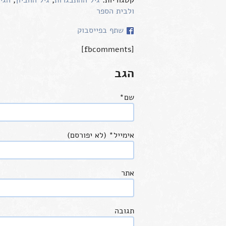
קטגוריות:
גיל ההתבגרות
,
גיל החביון
,
הגי
ולבית הספר
שתף בפייסבוק
[fbcomments]
הגב
שם
*
אימייל
*
(לא יפורסם)
אתר
תגובה