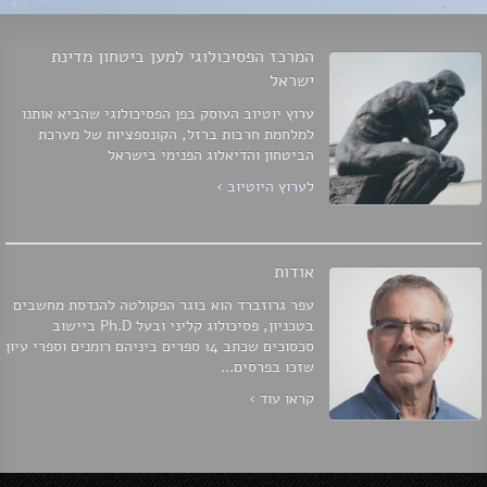
המרכז הפסיכולוגי למען ביטחון מדינת
ישראל
ערוץ יוטיוב העוסק בפן הפסיכולוגי שהביא אותנו
למלחמת חרבות ברזל, הקונספציות של מערכת
הביטחון והדיאלוג הפנימי בישראל
לערוץ היוטיוב ›
אודות
עפר גרוזברד הוא בוגר הפקולטה להנדסת מחשבים
בטכניון, פסיכולוג קליני ובעל Ph.D ביישוב
סכסוכים שכתב 14 ספרים ביניהם רומנים וספרי עיון
שזכו בפרסים...
קראו עוד ›