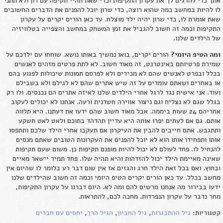
אתך כדי להדגים לך את עקרון התקיפות וכדי שאת תהיי תקיפה עם רון ולא תתני
לו להיות במחשב כמה שהוא רוצה, כדי שרון יוכל להפנים את הדברים החשובים
שאת אומרת לו, כדי שרון יהיה ילד מוצלח. עד כאן הורים יקרים על עקרון
התקיפות וכמה זה חשוב להגביל את זמן המשחק במחשב והצפייה בטלוויזיה
של הילדים שלנו.
ומה הטיפ היומי?
הורים יקרים, בואו נמשיך באותו נושא. שוחחו עם ילדכם על
שמירת פרטיותם באינטרנט, זה מאוד חשוב. לא לתת פרטים מזהים לאנשים
בכלל ובפרט לאנשים שהם לא מכירים ולא לפרסם תמונות שיכולות לפגוע בהם
או באחרים ושאתם עומדים על זה שיש אתרים שהם לא לגילם ולא בשבילם
ועוד. אני אישית נגד לרגל אחרי הילדים שלנו לאיזה אתרים הם נכנסים. ולו רק
בגלל שגם לא נצליח וגם ניצור אווירה חשדנית ורעה. אנחנו לא יכולים לעקוב
אחריהם 24 שעות ביממה. אבל מאוד חשוב שהם ידעו את דעתנו. היא תלווה
אותם. גם אם לעתים יפרו אותה היא עדיין תהדהד בתוכם ולאט לאט תשקע
ותתגבש. אתם חייבים להבין את העיקרון אם תעקבו אחרי הילד שלכם ותתפסו
אותו ותפחידו אותו הוא לא יוכל להפנים את העקרונות הטובים שאתם מנסים
להנחיל לו. פחד לעולם לא יכול להיות מופנם תקיפות כן. משום שעם תקיפות
שאינה מאיימת הילד יכול להזדהות והיא תהיה שלו. פחד תמיד יישאר מאיים
ובחוץ. ואם בכל זאת הילד חרג והגזים אז אין שום דבר רע בלומר לו שהיום אין
מחשב בכלל. עד כאן הורים יקרים הטיפ היומי וכמה זה חשוב שהילדים שלנו
ידעו בבירור מה אנחנו מרשים להם ומה לא. היום דברנו על עקרון התקיפות,
מחר נדבר על עקרון הנפרדות. מחכה לכם, להתראות.
קטגוריות:
גיל ההתבגרות
,
גיל החביון
,
הגיל הרך
,
יחסים עם חברים