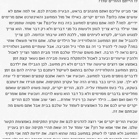
לו הייתם ההורים שלו?
אני מביט עליכם ואתם מהנהנים בראש, הבעיה מוכרת לכם. אז למה אתם לא
עושים אתה כלום? הורים יקרים. כאילו אל מול המחשב והאינטרנט אתם מרימים
ידיים. למה? למה אתם נותנים למחשב כזה כוח עליכם? אני מקווה שתסכימו
אתי שילד בריא צריך לגוון ולעשות כל מני דברים ולא רק דבר אחד. הוא צריך
לפגוש חברים, לקרוא לעיתים ספר, ללכת לחוג שיבחר וכדומה. לכן צריך
להגביל את זמן המחשב והטלוויזיה של הילדים שלנו. אתם וודאי תשאלו אותי
כמה? קשה לי להגיד כי זה גם תלוי גיל וסביבה. אבל שעתיים מחשב וטלוויזיה
ביום נראה לי הרבה. זאת משום שהילד שלכם חוזר מבית הספר וצריך לאכול
ולהכין שיעורים ובערב לאכול ולהתקלח בשעה סבירה ואם נשאר קצת זמן
באמצע אנו רוצים שיעשה עוד דברים ולא רק מחשב. לכן הגבילו את ילדכם
בזמן המחשב והטלוויזיה שלהם בהתאם לשיקול דעתכם כך שיהיה להם גם זמן
לדברים נוספים מעבר למחשב. ועכשיו אני רואה אתכם קופצים ואומרים לי שזה
לא ילך. טוב היינו כבר בסרט הזה של עקרון התקיפות. אתם תגידו את דעתכם
בשקט, בלי כעס ותעמדו עליה. לכם, הורים יקרים, קשה פשוט להפנים שאתם
מחליטים בדברים מסוימים ולא כל דבר הוא נושא לויכוח. ועכשיו אתם אומרים
לי ואם ואם ואם… הילד יעשה כך ויגיד אחרת… ואני שוב אומר לכם הורים
יקרים שיש לכם את כל האמצעים לעמוד על שלכם בבית אבל אתם משום מה
שכחתם את זה.
עכשיו הורים יקרים אני רוצה להדגים לכם את עקרון התקיפות באמצעות הקשר
שלנו. את אתי אמא של רון? אני עומד על זה שאת תהיי תקיפה עם רון בעניין
המחשב ולא תתני לו לשחק במחשב כמה שהוא רוצה. את יודעת למה אני תקיף