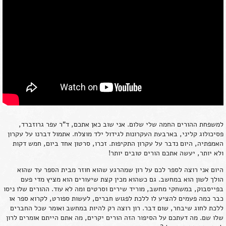
למשפחת ההורים החמה שלי שלום. אני שוב כאן אתכם, ד"ר עפר גרוזברד,
פסיכולוג קליני, בארבעת העקרונות לגידול ילד מוצלח. אתמול דברנו על עקרון
האמפתיה, היום נדבר על עקרון התקיפות. זכרו, סרטון אחד ביום, חמש דקות
ולא יותר, יעשה אתכם הורים טובים יותר!
היום אני רוצה לספר לכם על רון שמהרגע שהוא חוזר מבית הספר עד שהוא
הולך לשון הוא במחשב. גם כשהוא מכין קצת שיעורים הוא מציץ מדי פעם
בפייסבוק, במשחקי מחשב, מוריד שירים וסרטים ומה לא עוד. ההורים שלו ניסו
כבר כמה פעמים להציע לו ללכת לפגוש חברים, לעשות ספורט, לקרוא ספר או
ללכת לחוג שיבחר, שום דבר. רון רוצה רק להיות במחשב ואומר שכל החברים
שלו שם. מה דעתכם על הסיפור הזה הורים יקרים, מה אתם הייתם אומרים לרון