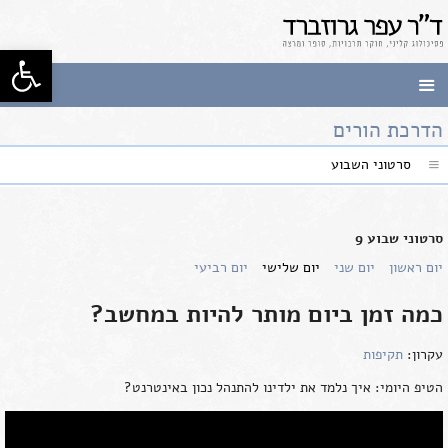
לג
תוכן
פתח סרגל
ד"ר עפר גרוזברד
פסיכולוג
קליני, חוקר תרבויות, סופר
ומרצה
הדרכת הורים
סרטוני השבוע
סרטוני שבוע 9
יום ראשון
יום שני
יום שלישי
יום רביעי
כמה זמן ביום מותר להיות במחשב?
עקרון:
תקיפות
הטיפ היומי: איך נלמד את ילדינו להתנהל נכון באינטרנט?