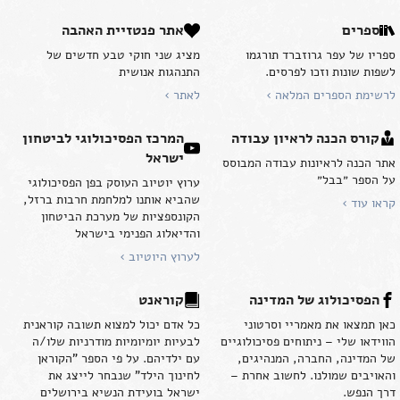
ספרים
אתר פנטזיית האהבה
ספריו של עפר גרוזברד תורגמו
מציג שני חוקי טבע חדשים של
לשפות שונות וזכו לפרסים.
התנהגות אנושית
לרשימת הספרים המלאה ›
לאתר ›
קורס הכנה לראיון עבודה
המרכז הפסיכולוגי לביטחון
ישראל
אתר הכנה לראיונות עבודה המבוסס
על הספר ״בבל״
ערוץ יוטיוב העוסק בפן הפסיכולוגי
שהביא אותנו למלחמת חרבות ברזל,
קראו עוד ›
הקונספציות של מערכת הביטחון
והדיאלוג הפנימי בישראל
לערוץ היוטיוב ›
הפסיכולוג של המדינה
קוראנט
כאן תמצאו את מאמריי וסרטוני
כל אדם יכול למצוא תשובה קוראנית
הווידאו שלי – ניתוחים פסיכולוגיים
לבעיות יומיומיות מודרניות שלו/ה
של המדינה, החברה, המנהיגים,
עם ילדיהם. על פי הספר "הקוראן
והאויבים שמולנו. לחשוב אחרת –
לחינוך הילד" שנבחר לייצג את
דרך הנפש.
ישראל בועידת הנשיא בירושלים