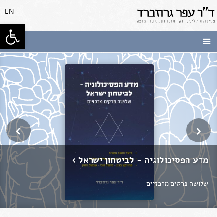
לג
EN
תוכן
פתח סרגל
ד"ר עפר
גרוזברד
פסיכולוג
קליני, חוקר
תרבויות,
›
‹
סופר ומרצה
מדע הפסיכולוגיה - לביטחון ישראל
שלושה פרקים מרכזיים