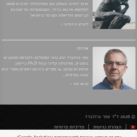
ערוץ יוטיוב העוסק בפן הפסיכולוגי שהביא אותנו
למלחמת חרבות ברזל, הקונספציות של מערכת
הביטחון והדיאלוג הפנימי בישראל
לערוץ היוטיוב ›
אודות
עפר גרוזברד הוא בוגר הפקולטה להנדסת מחשבים
בטכניון, פסיכולוג קליני ובעל Ph.D ביישוב
סכסוכים שכתב 14 ספרים ביניהם רומנים וספרי עיון
שזכו בפרסים...
קראו עוד ›
© 2026 ד"ר עפר גרוזברד
הצהרת נגישות
מדיניות פרטיות