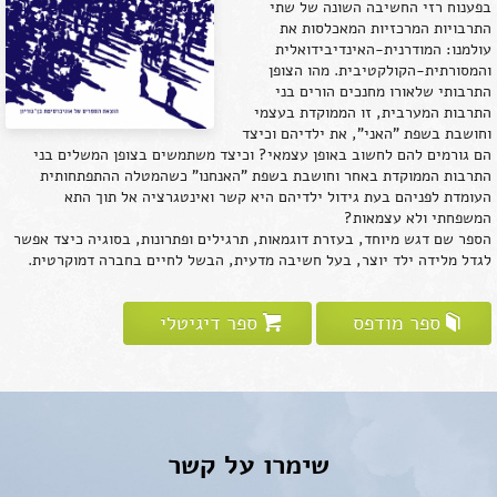
בפענוח רזי החשיבה השונה של שתי
התרבויות המרכזיות המאכלסות את
עולמנו: המודרנית-האינדיבידואלית
והמסורתית-הקולקטיבית. מהו הצופן
התרבותי שלאורו מחנכים הורים בני
התרבות המערבית, זו הממוקדת בעצמי
וחושבת בשפת "האני", את ילדיהם וכיצד
הם גורמים להם לחשוב באופן עצמאי? וכיצד משתמשים בצופן המשלים בני
התרבות הממוקדת באחר וחושבת בשפת "האנחנו" כשהמטלה ההתפתחותית
העומדת לפניהם בעת גידול ילדיהם היא קשר ואינטגרציה אל תוך התא
המשפחתי ולא עצמאות?
הספר שם דגש מיוחד, בעזרת דוגמאות, תרגילים ופתרונות, בסוגיה כיצד אפשר
לגדל מלידה ילד יוצר, בעל חשיבה מדעית, הבשל לחיים בחברה דמוקרטית.
ספר מודפס
ספר דיגיטלי
שימרו על קשר