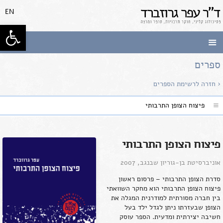
לג
EN
תוכן
פתח סרגל
ד"ר עפר גרוזברד
פסיכולוג
קליני, חוקר תרבויות, סופר
ומרצה
ספרים
‹ חזרה לרשימת הספרים
פיצוח הצופן התרבותי
פיצוח הצופן התרבותי
אוניברסיטת בן-גוריון שבנגב, 2007
סדרת הצופן התרבותי – פרסום ראשון
פיצוח הצופן התרבותי הוא מחקר השוואתי
בין חברה מסורתית למודרנית המגלה את
הצופן שבעזרתו ניתן לגדל ילד בעל
חשיבה יצירתית ומדעית. הספר עוסק