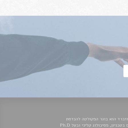
זברד הוא בוגר הפקולטה להנדסת
מחשבים בטכניון, פסיכולוג קליני ובעל Ph.D